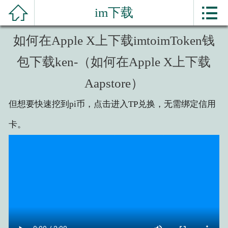


im下载


网站首页
分
如何在Apple X上下载imtoimToken钱
imtoken官网
包下载ken-（如何在Apple X上下载
类
下载imToken
Aapstore）
imtoken下载
但想要快速挖到pi币，点击进入TP兑换，无需绑定信用
imtoken钱包
卡。
imToken
im钱包下载
im下载