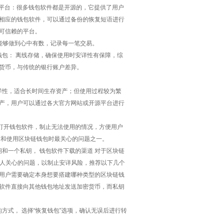
b开源平台：很多钱包软件都是开源的，它提供了用户
载相应的钱包软件，可以通过备份的恢复短语进行
且可信赖的平台。
能够做到心中有数，记录每一笔交易。
钱包： 离线存储，确保使用时安详性有保障，综
密货币，与传统的银行账户差异。
详性，适合长时间生存资产；但使用过程较为繁
资产，用户可以通过各大官方网站或开源平台进行
打开钱包软件，制止无法使用的情况，方便用户
建和使用区块链钱包时最关心的问题之一。
和一个私钥， 钱包软件下载的渠道 对于区块链
许多人关心的问题，以制止安详风险，推荐以下几个
，用户需要确定本身想要搭建哪种类型的区块链钱
包软件直接向其他钱包地址发送加密货币，而私钥
式， 选择“恢复钱包”选项，确认无误后进行转