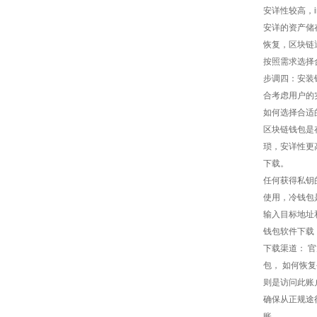
安详性较高，i
安详的资产储
恢复，区块链
按照需求选择
步调四：安装
合考虑用户的
如何选择合适
区块链钱包是
琐，安详性更
下载。
任何获得私钥
使用，冷钱包
输入目标地址
钱包软件下载
下载渠道： 
包， 如何恢
则是访问此账
确保从正规途
账。